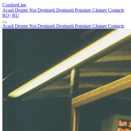
ComfortLine
Acasă
Despre Noi
Destinații
Destinații Populare
Căutare
Contacte
RO
|
RU
Acasă
Despre Noi
Destinații
Destinații Populare
Căutare
Contacte