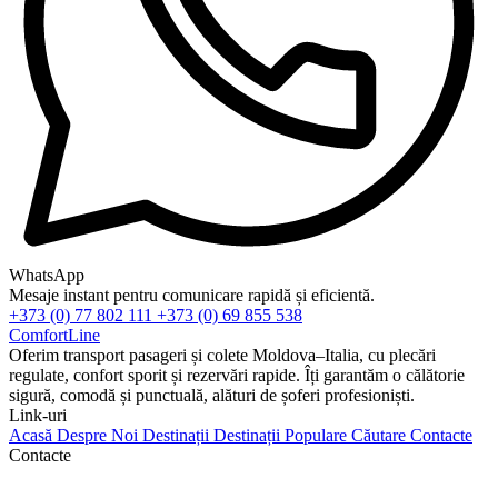
WhatsApp
Mesaje instant pentru comunicare rapidă și eficientă.
+373 (0) 77 802 111
+373 (0) 69 855 538
ComfortLine
Oferim transport pasageri și colete Moldova–Italia, cu plecări
regulate, confort sporit și rezervări rapide. Îți garantăm o călătorie
sigură, comodă și punctuală, alături de șoferi profesioniști.
Link-uri
Acasă
Despre Noi
Destinații
Destinații Populare
Căutare
Contacte
Contacte