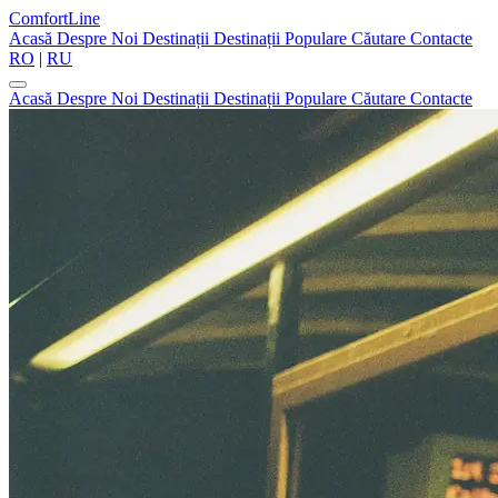
ComfortLine
Acasă
Despre Noi
Destinații
Destinații Populare
Căutare
Contacte
RO
|
RU
Acasă
Despre Noi
Destinații
Destinații Populare
Căutare
Contacte