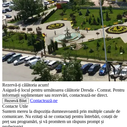
Rezervă-ți călătoria acum!
Asigură-ți locul pentru următoarea călătorie Dresda - Comrat. Pentru
informații suplimentare sau rezervări, contactează-ne direct.
Contactează-ne
Rezervă Bilet
Contacte
Utile
Suntem mereu la dispoziția dumneavoastră prin multiple canale de
comunicare. Nu ezitați să ne contactați pentru întrebări, cotații de
preț sau programări, și vă promitem un răspuns prompt și
profesionist.