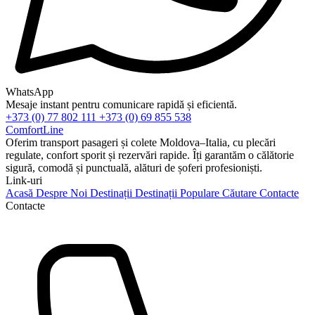
WhatsApp
Mesaje instant pentru comunicare rapidă și eficientă.
+373 (0) 77 802 111
+373 (0) 69 855 538
ComfortLine
Oferim transport pasageri și colete Moldova–Italia, cu plecări
regulate, confort sporit și rezervări rapide. Îți garantăm o călătorie
sigură, comodă și punctuală, alături de șoferi profesioniști.
Link-uri
Acasă
Despre Noi
Destinații
Destinații Populare
Căutare
Contacte
Contacte