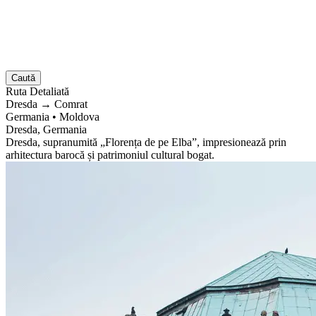
Caută
Ruta
Detaliată
Dresda
→
Comrat
Germania
•
Moldova
Dresda, Germania
Dresda, supranumită „Florența de pe Elba”, impresionează prin
arhitectura barocă și patrimoniul cultural bogat.