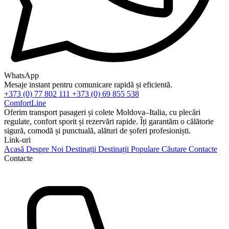
WhatsApp
Mesaje instant pentru comunicare rapidă și eficientă.
+373 (0) 77 802 111
+373 (0) 69 855 538
ComfortLine
Oferim transport pasageri și colete Moldova–Italia, cu plecări
regulate, confort sporit și rezervări rapide. Îți garantăm o călătorie
sigură, comodă și punctuală, alături de șoferi profesioniști.
Link-uri
Acasă
Despre Noi
Destinații
Destinații Populare
Căutare
Contacte
Contacte