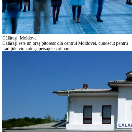
Călărași, Moldova
Călărași este un oraș pitoresc din centrul Moldovei, cunoscut pentru
tradițiile vinicole și peisajele colinare.