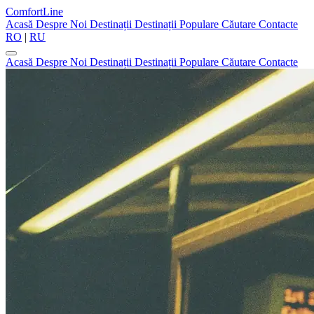
ComfortLine
Acasă
Despre Noi
Destinații
Destinații Populare
Căutare
Contacte
RO
|
RU
Acasă
Despre Noi
Destinații
Destinații Populare
Căutare
Contacte