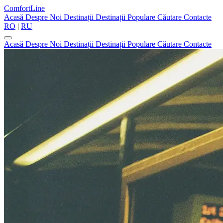
ComfortLine
Acasă
Despre Noi
Destinații
Destinații Populare
Căutare
Contacte
RO
|
RU
Acasă
Despre Noi
Destinații
Destinații Populare
Căutare
Contacte