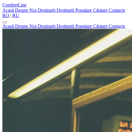
ComfortLine
Acasă
Despre Noi
Destinații
Destinații Populare
Căutare
Contacte
RO
|
RU
Acasă
Despre Noi
Destinații
Destinații Populare
Căutare
Contacte