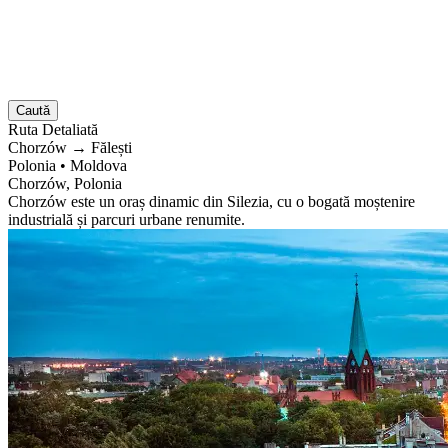
Caută
Ruta
Detaliată
Chorzów
→
Fălești
Polonia
•
Moldova
Chorzów, Polonia
Chorzów este un oraș dinamic din Silezia, cu o bogată moștenire
industrială și parcuri urbane renumite.