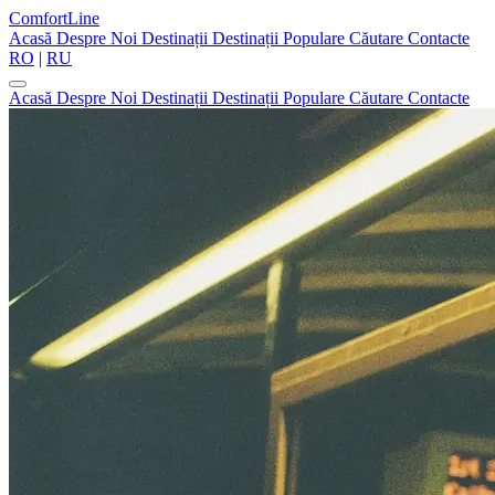
ComfortLine
Acasă
Despre Noi
Destinații
Destinații Populare
Căutare
Contacte
RO
|
RU
Acasă
Despre Noi
Destinații
Destinații Populare
Căutare
Contacte