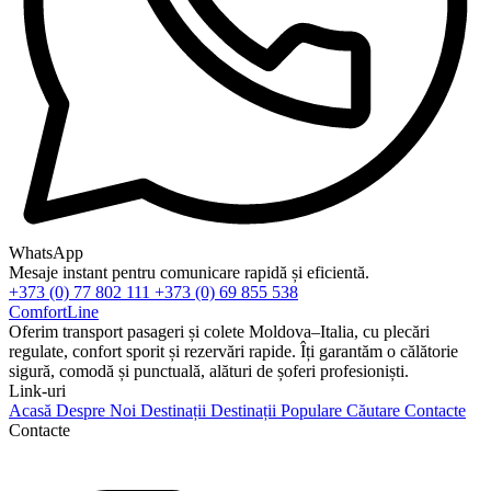
WhatsApp
Mesaje instant pentru comunicare rapidă și eficientă.
+373 (0) 77 802 111
+373 (0) 69 855 538
ComfortLine
Oferim transport pasageri și colete Moldova–Italia, cu plecări
regulate, confort sporit și rezervări rapide. Îți garantăm o călătorie
sigură, comodă și punctuală, alături de șoferi profesioniști.
Link-uri
Acasă
Despre Noi
Destinații
Destinații Populare
Căutare
Contacte
Contacte