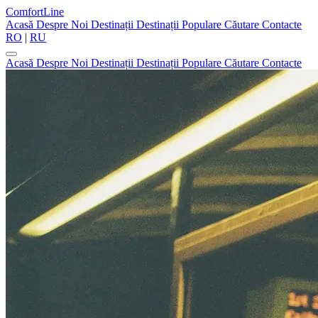
ComfortLine
Acasă
Despre Noi
Destinații
Destinații Populare
Căutare
Contacte
RO
|
RU
Acasă
Despre Noi
Destinații
Destinații Populare
Căutare
Contacte