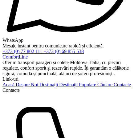
WhatsApp
Mesaje instant pentru comunicare rapidă și eficientă.
+373 (0) 77 802 111
+373 (0) 69 855 538
ComfortLine
Oferim transport pasageri și colete Moldova–Italia, cu plecări
regulate, confort sporit și rezervări rapide. Îți garantăm o călătorie
sigură, comodă și punctuală, alături de șoferi profesioniști.
Link-uri
Acasă
Despre Noi
Destinații
Destinații Populare
Căutare
Contacte
Contacte