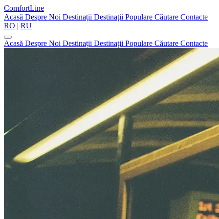
ComfortLine
Acasă
Despre Noi
Destinații
Destinații Populare
Căutare
Contacte
RO
|
RU
Acasă
Despre Noi
Destinații
Destinații Populare
Căutare
Contacte