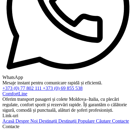
WhatsApp
Mesaje instant pentru comunicare rapidă și eficientă.
+373 (0) 77 802 111
+373 (0) 69 855 538
ComfortLine
Oferim transport pasageri și colete Moldova–Italia, cu plecări
regulate, confort sporit și rezervări rapide. Îți garantăm o călătorie
sigură, comodă și punctuală, alături de șoferi profesioniști.
Link-uri
Acasă
Despre Noi
Destinații
Destinații Populare
Căutare
Contacte
Contacte