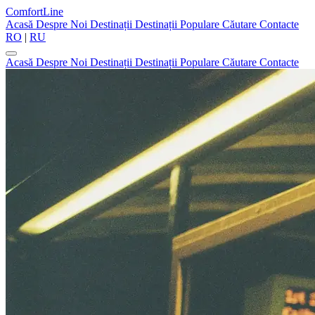
ComfortLine
Acasă
Despre Noi
Destinații
Destinații Populare
Căutare
Contacte
RO
|
RU
Acasă
Despre Noi
Destinații
Destinații Populare
Căutare
Contacte