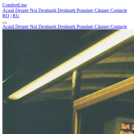
ComfortLine
Acasă
Despre Noi
Destinații
Destinații Populare
Căutare
Contacte
RO
|
RU
Acasă
Despre Noi
Destinații
Destinații Populare
Căutare
Contacte