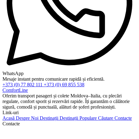
WhatsApp
Mesaje instant pentru comunicare rapidă și eficientă.
+373 (0) 77 802 111
+373 (0) 69 855 538
ComfortLine
Oferim transport pasageri și colete Moldova–Italia, cu plecări
regulate, confort sporit și rezervări rapide. Îți garantăm o călătorie
sigură, comodă și punctuală, alături de șoferi profesioniști.
Link-uri
Acasă
Despre Noi
Destinații
Destinații Populare
Căutare
Contacte
Contacte