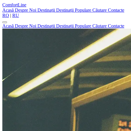
ComfortLine
Acasă
Despre Noi
Destinații
Destinații Populare
Căutare
Contacte
RO
|
RU
Acasă
Despre Noi
Destinații
Destinații Populare
Căutare
Contacte