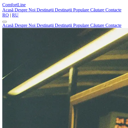
ComfortLine
Acasă
Despre Noi
Destinații
Destinații Populare
Căutare
Contacte
RO
|
RU
Acasă
Despre Noi
Destinații
Destinații Populare
Căutare
Contacte