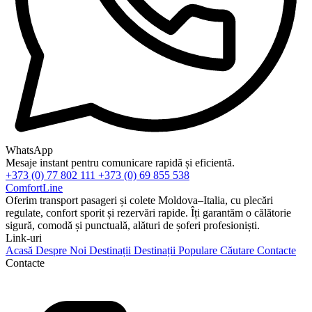
WhatsApp
Mesaje instant pentru comunicare rapidă și eficientă.
+373 (0) 77 802 111
+373 (0) 69 855 538
ComfortLine
Oferim transport pasageri și colete Moldova–Italia, cu plecări
regulate, confort sporit și rezervări rapide. Îți garantăm o călătorie
sigură, comodă și punctuală, alături de șoferi profesioniști.
Link-uri
Acasă
Despre Noi
Destinații
Destinații Populare
Căutare
Contacte
Contacte