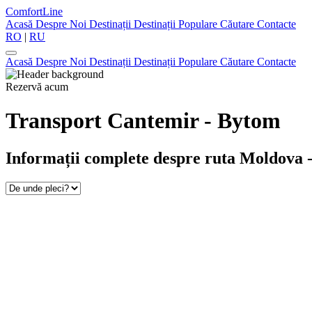
ComfortLine
Acasă
Despre Noi
Destinații
Destinații Populare
Căutare
Contacte
RO
|
RU
Acasă
Despre Noi
Destinații
Destinații Populare
Căutare
Contacte
Rezervă acum
Transport Cantemir - Bytom
Informații complete despre ruta Moldova -