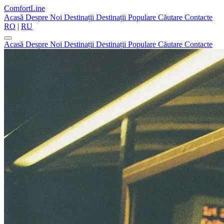
ComfortLine
Acasă
Despre Noi
Destinații
Destinații Populare
Căutare
Contacte
RO
|
RU
Acasă
Despre Noi
Destinații
Destinații Populare
Căutare
Contacte