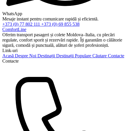
WhatsApp
Mesaje instant pentru comunicare rapidă și eficientă.
+373 (0) 77 802 111
+373 (0) 69 855 538
ComfortLine
Oferim transport pasageri și colete Moldova–Italia, cu plecări
regulate, confort sporit și rezervări rapide. Îți garantăm o călătorie
sigură, comodă și punctuală, alături de șoferi profesioniști.
Link-uri
Acasă
Despre Noi
Destinații
Destinații Populare
Căutare
Contacte
Contacte