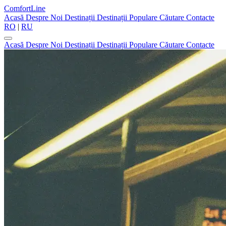
ComfortLine
Acasă
Despre Noi
Destinații
Destinații Populare
Căutare
Contacte
RO
|
RU
Acasă
Despre Noi
Destinații
Destinații Populare
Căutare
Contacte