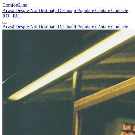
ComfortLine
Acasă
Despre Noi
Destinații
Destinații Populare
Căutare
Contacte
RO
|
RU
Acasă
Despre Noi
Destinații
Destinații Populare
Căutare
Contacte