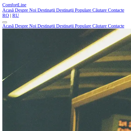
ComfortLine
Acasă
Despre Noi
Destinații
Destinații Populare
Căutare
Contacte
RO
|
RU
Acasă
Despre Noi
Destinații
Destinații Populare
Căutare
Contacte