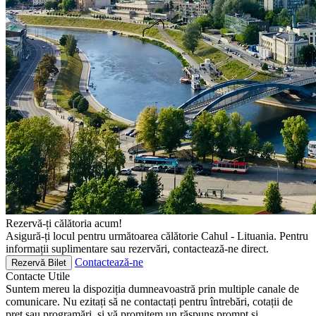
Rezervă-ți călătoria acum!
Asigură-ți locul pentru următoarea călătorie Cahul - Lituania. Pentru
informații suplimentare sau rezervări, contactează-ne direct.
Contactează-ne
Rezervă Bilet
Contacte
Utile
Suntem mereu la dispoziția dumneavoastră prin multiple canale de
comunicare. Nu ezitați să ne contactați pentru întrebări, cotații de
preț sau programări, și vă promitem un răspuns prompt și