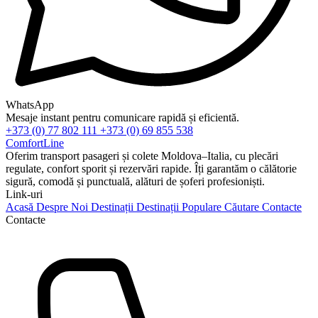
WhatsApp
Mesaje instant pentru comunicare rapidă și eficientă.
+373 (0) 77 802 111
+373 (0) 69 855 538
ComfortLine
Oferim transport pasageri și colete Moldova–Italia, cu plecări
regulate, confort sporit și rezervări rapide. Îți garantăm o călătorie
sigură, comodă și punctuală, alături de șoferi profesioniști.
Link-uri
Acasă
Despre Noi
Destinații
Destinații Populare
Căutare
Contacte
Contacte