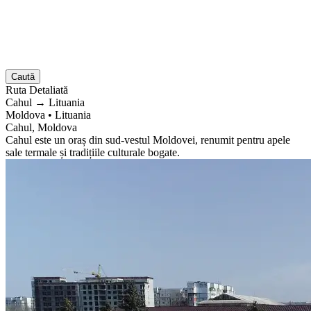
Caută
Ruta
Detaliată
Cahul
→
Lituania
Moldova
•
Lituania
Cahul, Moldova
Cahul este un oraș din sud-vestul Moldovei, renumit pentru apele
sale termale și tradițiile culturale bogate.