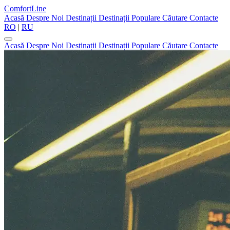
ComfortLine
Acasă
Despre Noi
Destinații
Destinații Populare
Căutare
Contacte
RO
|
RU
Acasă
Despre Noi
Destinații
Destinații Populare
Căutare
Contacte