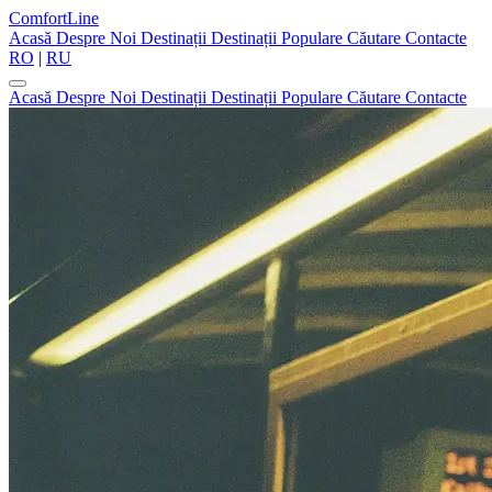
ComfortLine
Acasă
Despre Noi
Destinații
Destinații Populare
Căutare
Contacte
RO
|
RU
Acasă
Despre Noi
Destinații
Destinații Populare
Căutare
Contacte