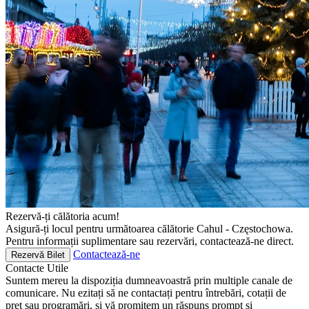
Rezervă-ți călătoria acum!
Asigură-ți locul pentru următoarea călătorie Cahul - Częstochowa.
Pentru informații suplimentare sau rezervări, contactează-ne direct.
Contactează-ne
Rezervă Bilet
Contacte
Utile
Suntem mereu la dispoziția dumneavoastră prin multiple canale de
comunicare. Nu ezitați să ne contactați pentru întrebări, cotații de
preț sau programări, și vă promitem un răspuns prompt și