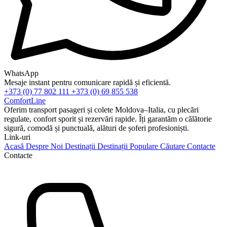
WhatsApp
Mesaje instant pentru comunicare rapidă și eficientă.
+373 (0) 77 802 111
+373 (0) 69 855 538
ComfortLine
Oferim transport pasageri și colete Moldova–Italia, cu plecări
regulate, confort sporit și rezervări rapide. Îți garantăm o călătorie
sigură, comodă și punctuală, alături de șoferi profesioniști.
Link-uri
Acasă
Despre Noi
Destinații
Destinații Populare
Căutare
Contacte
Contacte