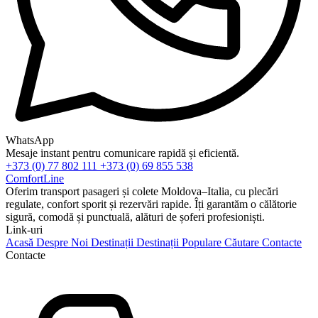
WhatsApp
Mesaje instant pentru comunicare rapidă și eficientă.
+373 (0) 77 802 111
+373 (0) 69 855 538
ComfortLine
Oferim transport pasageri și colete Moldova–Italia, cu plecări
regulate, confort sporit și rezervări rapide. Îți garantăm o călătorie
sigură, comodă și punctuală, alături de șoferi profesioniști.
Link-uri
Acasă
Despre Noi
Destinații
Destinații Populare
Căutare
Contacte
Contacte