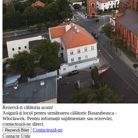
Rezervă-ți călătoria acum!
Asigură-ți locul pentru următoarea călătorie Basarabeasca -
Włocławek. Pentru informații suplimentare sau rezervări,
contactează-ne direct.
Contactează-ne
Rezervă Bilet
Contacte
Utile