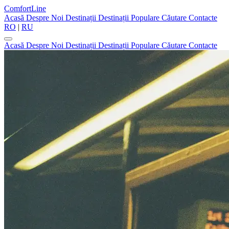
ComfortLine
Acasă
Despre Noi
Destinații
Destinații Populare
Căutare
Contacte
RO
|
RU
Acasă
Despre Noi
Destinații
Destinații Populare
Căutare
Contacte