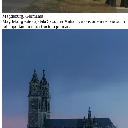
Magdeburg, Germania
Magdeburg este capitala Saxoniei-Anhalt, cu o istorie milenară și un
rol important în infrastructura germană.