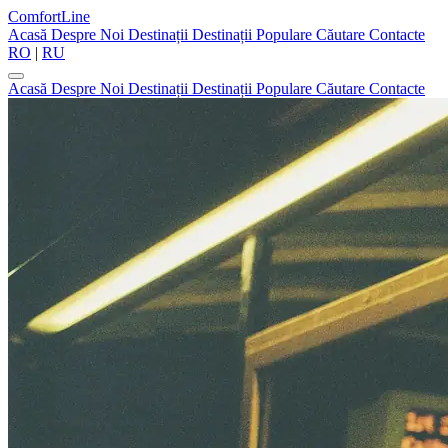
ComfortLine
Acasă
Despre Noi
Destinații
Destinații Populare
Căutare
Contacte
RO
|
RU
Acasă
Despre Noi
Destinații
Destinații Populare
Căutare
Contacte