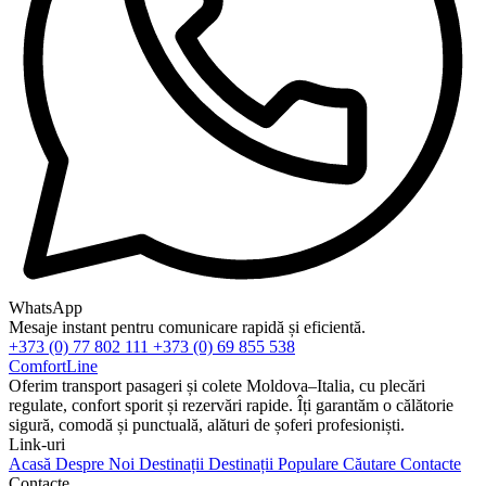
WhatsApp
Mesaje instant pentru comunicare rapidă și eficientă.
+373 (0) 77 802 111
+373 (0) 69 855 538
ComfortLine
Oferim transport pasageri și colete Moldova–Italia, cu plecări
regulate, confort sporit și rezervări rapide. Îți garantăm o călătorie
sigură, comodă și punctuală, alături de șoferi profesioniști.
Link-uri
Acasă
Despre Noi
Destinații
Destinații Populare
Căutare
Contacte
Contacte