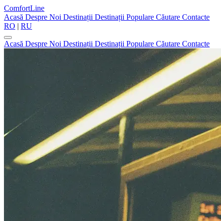
ComfortLine
Acasă
Despre Noi
Destinații
Destinații Populare
Căutare
Contacte
RO
|
RU
Acasă
Despre Noi
Destinații
Destinații Populare
Căutare
Contacte