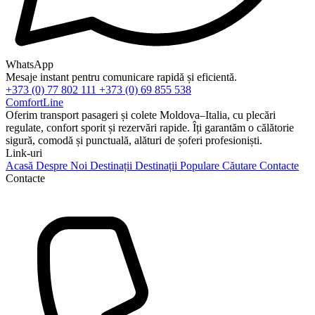
WhatsApp
Mesaje instant pentru comunicare rapidă și eficientă.
+373 (0) 77 802 111
+373 (0) 69 855 538
ComfortLine
Oferim transport pasageri și colete Moldova–Italia, cu plecări
regulate, confort sporit și rezervări rapide. Îți garantăm o călătorie
sigură, comodă și punctuală, alături de șoferi profesioniști.
Link-uri
Acasă
Despre Noi
Destinații
Destinații Populare
Căutare
Contacte
Contacte