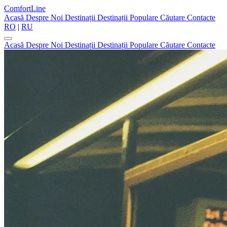
ComfortLine
Acasă
Despre Noi
Destinații
Destinații Populare
Căutare
Contacte
RO
|
RU
Acasă
Despre Noi
Destinații
Destinații Populare
Căutare
Contacte