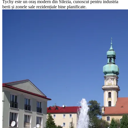
Tychy este un oraș modern din Silezia, cunoscut pentru industria
berii și zonele sale rezidențiale bine planificate.