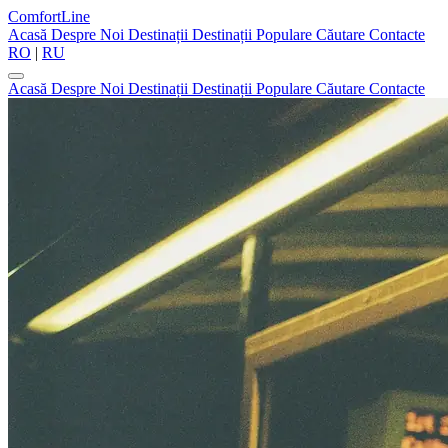
ComfortLine
Acasă
Despre Noi
Destinații
Destinații Populare
Căutare
Contacte
RO
|
RU
Acasă
Despre Noi
Destinații
Destinații Populare
Căutare
Contacte