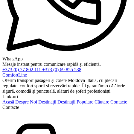
WhatsApp
Mesaje instant pentru comunicare rapidă și eficientă.
+373 (0) 77 802 111
+373 (0) 69 855 538
ComfortLine
Oferim transport pasageri și colete Moldova–Italia, cu plecări
regulate, confort sporit și rezervări rapide. Îți garantăm o călătorie
sigură, comodă și punctuală, alături de șoferi profesioniști.
Link-uri
Acasă
Despre Noi
Destinații
Destinații Populare
Căutare
Contacte
Contacte