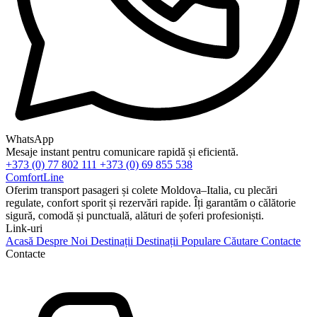
WhatsApp
Mesaje instant pentru comunicare rapidă și eficientă.
+373 (0) 77 802 111
+373 (0) 69 855 538
ComfortLine
Oferim transport pasageri și colete Moldova–Italia, cu plecări
regulate, confort sporit și rezervări rapide. Îți garantăm o călătorie
sigură, comodă și punctuală, alături de șoferi profesioniști.
Link-uri
Acasă
Despre Noi
Destinații
Destinații Populare
Căutare
Contacte
Contacte