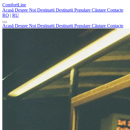
ComfortLine
Acasă
Despre Noi
Destinații
Destinații Populare
Căutare
Contacte
RO
|
RU
Acasă
Despre Noi
Destinații
Destinații Populare
Căutare
Contacte