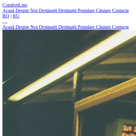
ComfortLine
Acasă
Despre Noi
Destinații
Destinații Populare
Căutare
Contacte
RO
|
RU
Acasă
Despre Noi
Destinații
Destinații Populare
Căutare
Contacte