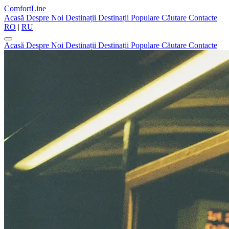
ComfortLine
Acasă
Despre Noi
Destinații
Destinații Populare
Căutare
Contacte
RO
|
RU
Acasă
Despre Noi
Destinații
Destinații Populare
Căutare
Contacte