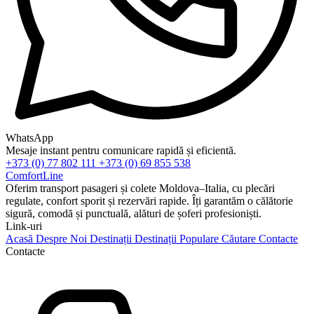
WhatsApp
Mesaje instant pentru comunicare rapidă și eficientă.
+373 (0) 77 802 111
+373 (0) 69 855 538
ComfortLine
Oferim transport pasageri și colete Moldova–Italia, cu plecări
regulate, confort sporit și rezervări rapide. Îți garantăm o călătorie
sigură, comodă și punctuală, alături de șoferi profesioniști.
Link-uri
Acasă
Despre Noi
Destinații
Destinații Populare
Căutare
Contacte
Contacte