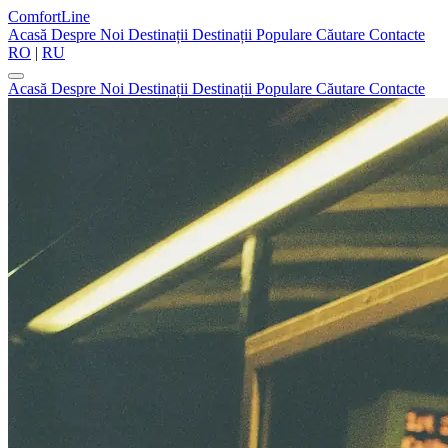
ComfortLine
Acasă
Despre Noi
Destinații
Destinații Populare
Căutare
Contacte
RO
|
RU
Acasă
Despre Noi
Destinații
Destinații Populare
Căutare
Contacte