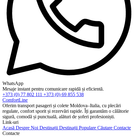
WhatsApp
Mesaje instant pentru comunicare rapidă și eficientă.
+373 (0) 77 802 111
+373 (0) 69 855 538
ComfortLine
Oferim transport pasageri și colete Moldova–Italia, cu plecări
regulate, confort sporit și rezervări rapide. Îți garantăm o călătorie
sigură, comodă și punctuală, alături de șoferi profesioniști.
Link-uri
Acasă
Despre Noi
Destinații
Destinații Populare
Căutare
Contacte
Contacte