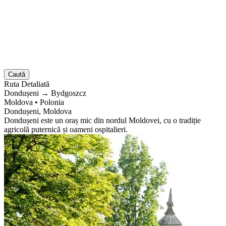
Caută
Ruta
Detaliată
Dondușeni
→
Bydgoszcz
Moldova
•
Polonia
Dondușeni, Moldova
Dondușeni este un oraș mic din nordul Moldovei, cu o tradiție
agricolă puternică și oameni ospitalieri.