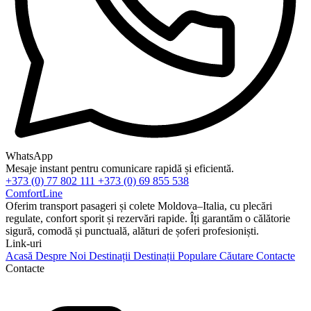
WhatsApp
Mesaje instant pentru comunicare rapidă și eficientă.
+373 (0) 77 802 111
+373 (0) 69 855 538
ComfortLine
Oferim transport pasageri și colete Moldova–Italia, cu plecări
regulate, confort sporit și rezervări rapide. Îți garantăm o călătorie
sigură, comodă și punctuală, alături de șoferi profesioniști.
Link-uri
Acasă
Despre Noi
Destinații
Destinații Populare
Căutare
Contacte
Contacte