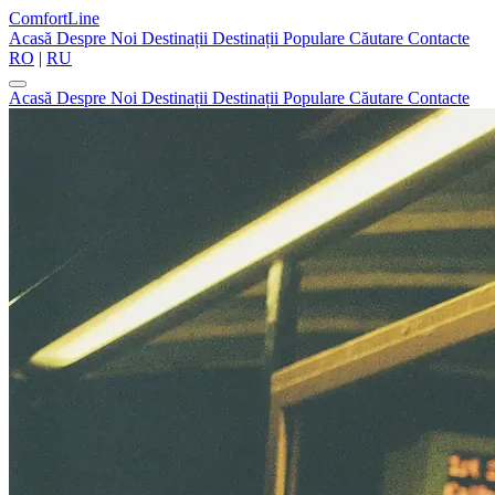
ComfortLine
Acasă
Despre Noi
Destinații
Destinații Populare
Căutare
Contacte
RO
|
RU
Acasă
Despre Noi
Destinații
Destinații Populare
Căutare
Contacte