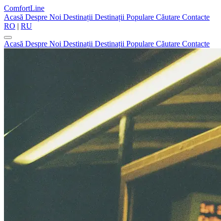
ComfortLine
Acasă
Despre Noi
Destinații
Destinații Populare
Căutare
Contacte
RO
|
RU
Acasă
Despre Noi
Destinații
Destinații Populare
Căutare
Contacte