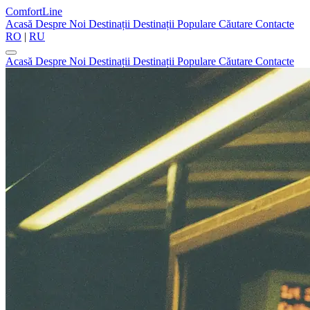
ComfortLine
Acasă
Despre Noi
Destinații
Destinații Populare
Căutare
Contacte
RO
|
RU
Acasă
Despre Noi
Destinații
Destinații Populare
Căutare
Contacte