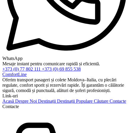
WhatsApp
Mesaje instant pentru comunicare rapidă și eficientă.
+373 (0) 77 802 111
+373 (0) 69 855 538
ComfortLine
Oferim transport pasageri și colete Moldova–Italia, cu plecări
regulate, confort sporit și rezervări rapide. Îți garantăm o călătorie
sigură, comodă și punctuală, alături de șoferi profesioniști.
Link-uri
Acasă
Despre Noi
Destinații
Destinații Populare
Căutare
Contacte
Contacte