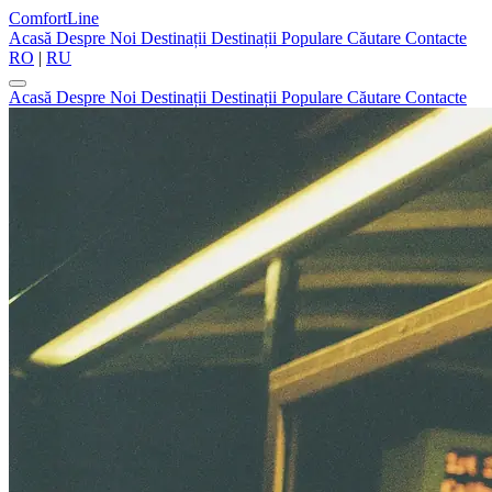
ComfortLine
Acasă
Despre Noi
Destinații
Destinații Populare
Căutare
Contacte
RO
|
RU
Acasă
Despre Noi
Destinații
Destinații Populare
Căutare
Contacte