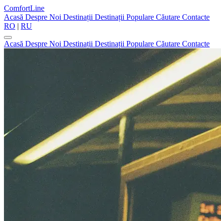
ComfortLine
Acasă
Despre Noi
Destinații
Destinații Populare
Căutare
Contacte
RO
|
RU
Acasă
Despre Noi
Destinații
Destinații Populare
Căutare
Contacte