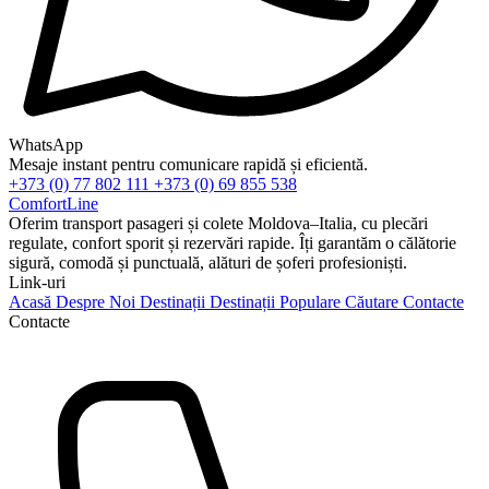
WhatsApp
Mesaje instant pentru comunicare rapidă și eficientă.
+373 (0) 77 802 111
+373 (0) 69 855 538
ComfortLine
Oferim transport pasageri și colete Moldova–Italia, cu plecări
regulate, confort sporit și rezervări rapide. Îți garantăm o călătorie
sigură, comodă și punctuală, alături de șoferi profesioniști.
Link-uri
Acasă
Despre Noi
Destinații
Destinații Populare
Căutare
Contacte
Contacte