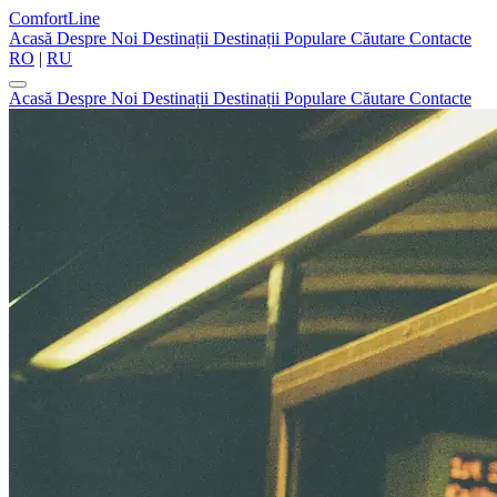
ComfortLine
Acasă
Despre Noi
Destinații
Destinații Populare
Căutare
Contacte
RO
|
RU
Acasă
Despre Noi
Destinații
Destinații Populare
Căutare
Contacte